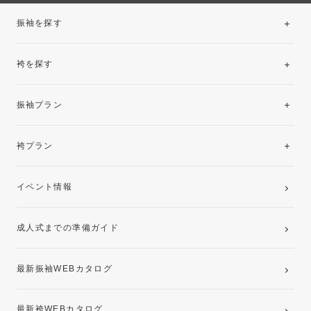
振袖を探す
袴を探す
振袖レンタルコレクション
振袖プラン
美と品格を纏う特選技法振袖
レンタルプラン
袴プラン
ご購入プラン
卒業袴レンタルプラン
イベント情報
ママ振袖・姉振袖プラン(お持ち込み振袖)
成人式までの準備ガイド
記念写真撮影(前撮り)
最新振袖WEBカタログ
最新袴WEBカタログ