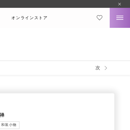
オンラインストア
次
禅
和装小物