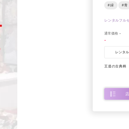
#緑
#青
レンタルフル
0
通常価格
-
-
レンタ
王道の古典柄