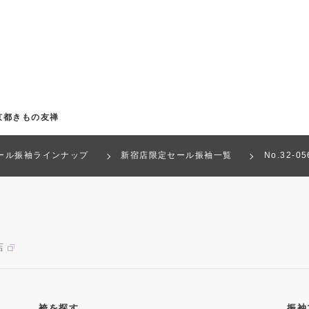
京都きもの友禅
ール振袖ラインナップ
新宿店限定セール振袖一覧
No.32-
店
袴を探す
振袖