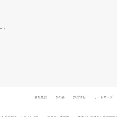
ート
中部・東海
新潟店
金沢店
岡崎店
名古屋
千葉店
船橋店
柏店
会社概要
友の会
採用情報
サイトマップ
近畿
町田店
立川店
八王子店
大阪難波店
京
中国・四国
岡山店
広島店
九州
天神店
久留米