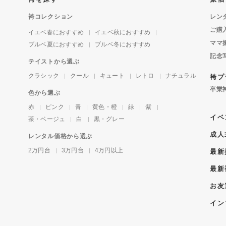
袴コレクション
レン
ご購
イエベ春におすすめ
イエベ秋におすすめ
ママ
ブルベ夏におすすめ
ブルベ冬におすすめ
記念
テイストから選ぶ
クラシック
クール
キュート
レトロ
ナチュラル
袴プ
卒業
色から選ぶ
赤
ピンク
青
黄色・橙
緑
紫
イベ
茶・ベージュ
白
黒・グレー
成人
レンタル価格から選ぶ
2万円台
3万円台
4万円以上
最新
最新
お友
イン