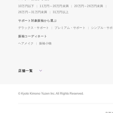
10万円以下
11万円～20万円未満
20万円～26万円未満
26万円～31万円未満
31万円以上
サポート対象振袖から選ぶ
デラックス・サポート
プレミアム・サポート
シンプル・サポ
振袖コーディネート
ヘアメイク
振袖小物
店舗一覧
北海道・東北
札幌店
盛岡店
郡山店
関東
水戸店
宇都宮店
大宮店
所沢店
© Kyoto Kimono Yuzen Inc. All Rights Reserved.
松戸店
東京本館
新宿店
池袋店
横浜店
川崎店
厚木店