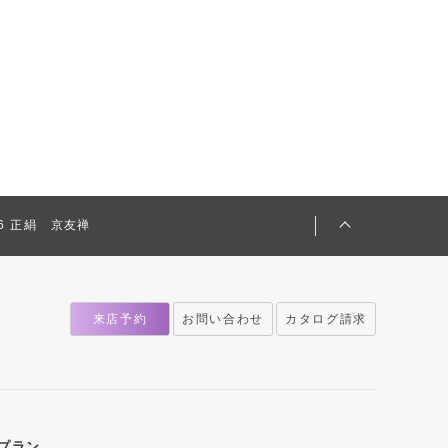
056 正絹 京友禅
来店予約
お問い合わせ
カタログ請求
プラン