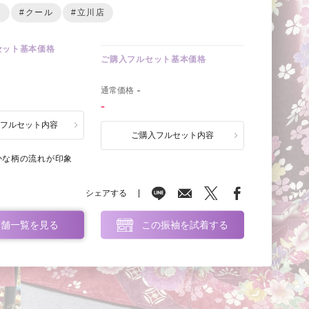
ー
#クール
#立川店
セット基本価格
ご購入フルセット基本価格
0
通常価格
-
-
ルフルセット内容
ご購入フルセット内容
かな柄の流れが印象
シェアする
店舗一覧を見る
この振袖を試着する