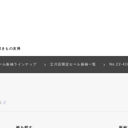
都きもの友禅
ール振袖ラインナップ
立川店限定セール振袖一覧
No.22-
店
袴を探す
振袖