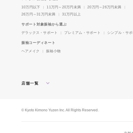
10万円以下
11万円～20万円未満
20万円～26万円未満
26万円～31万円未満
31万円以上
サポート対象振袖から選ぶ
デラックス・サポート
プレミアム・サポート
シンプル・サポ
振袖コーディネート
ヘアメイク
振袖小物
店舗一覧
北海道・東北
札幌店
盛岡店
郡山店
関東
水戸店
宇都宮店
大宮店
所沢店
© Kyoto Kimono Yuzen Inc. All Rights Reserved.
松戸店
東京本館
新宿店
池袋店
横浜店
川崎店
厚木店