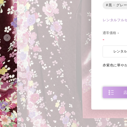
#黒・グレ
レンタルフル
0
通常価格
-
-
レンタ
赤紫色に華や