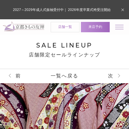
2027～2029年成人式振袖受付中｜ 2026年度卒業式袴受注開始
店舗一覧
来店予約
SALE LINEUP
店舗限定セールラインナップ
前
一覧へ戻る
次