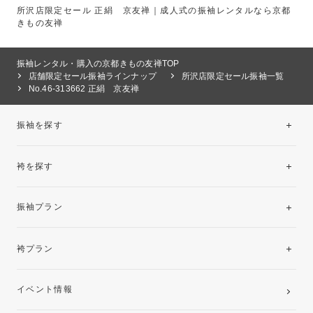
所沢店限定セール 正絹 京友禅｜成人式の振袖レンタルなら京都
きもの友禅
振袖レンタル・購入の京都きもの友禅TOP
店舗限定セール振袖ラインナップ
所沢店限定セール振袖一覧
No.46-313662 正絹 京友禅
振袖を探す
袴を探す
振袖レンタルコレクション
振袖プラン
美と品格を纏う特選技法振袖
レンタルプラン
袴プラン
ご購入プラン
卒業袴レンタルプラン
イベント情報
ママ振袖・姉振袖プラン(お持ち込み振袖)