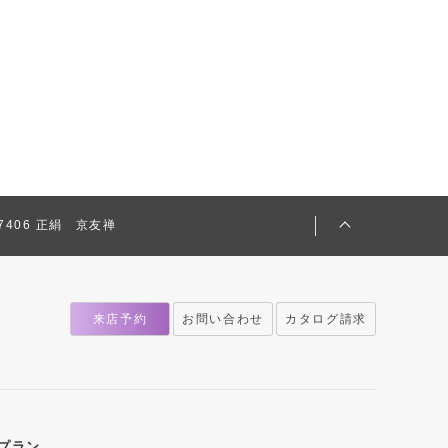
317406 正絹 京友禅
来店予約
お問い合わせ
カタログ請求
プラン