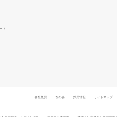
ート
中部・東海
新潟店
金沢店
岡崎店
名古屋
千葉店
船橋店
柏店
会社概要
友の会
採用情報
サイトマップ
近畿
町田店
立川店
八王子店
大阪難波店
京
中国・四国
岡山店
広島店
九州
天神店
久留米