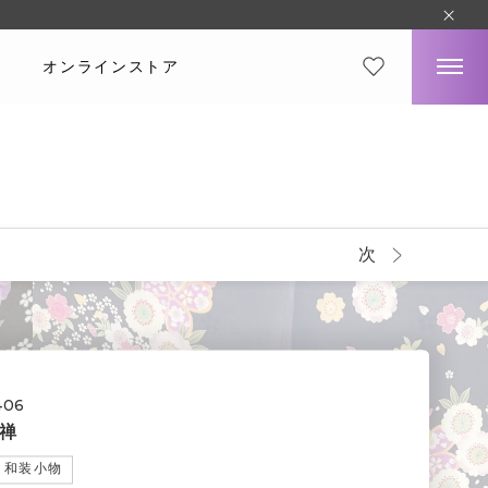
オンラインストア
次
406
禅
和装小物