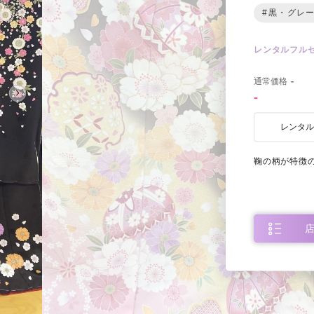
#黒・グレ
レンタルフル
0
通常価格
-
-
レンタ
鞠の柄が特徴