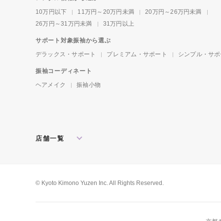
10万円以下
11万円～20万円未満
20万円～26万円未満
26万円～31万円未満
31万円以上
サポート対象振袖から選ぶ
デラックス・サポート
プレミアム・サポート
シンプル・サポ
振袖コーディネート
ヘアメイク
振袖小物
店舗一覧
北海道・東北
札幌店
盛岡店
郡山店
関東
水戸店
宇都宮店
大宮店
所沢店
© Kyoto Kimono Yuzen Inc. All Rights Reserved.
松戸店
東京本館
新宿店
池袋店
横浜店
川崎店
厚木店