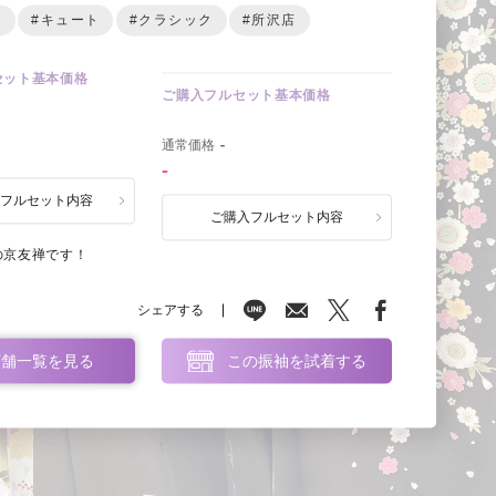
ー
#キュート
#クラシック
#所沢店
セット基本価格
ご購入フルセット基本価格
0
通常価格
-
-
ルフルセット内容
ご購入フルセット内容
の京友禅です！
シェアする
店舗一覧を見る
この振袖を試着する