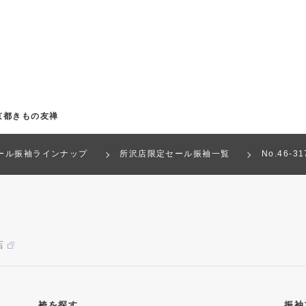
京都きもの友禅
ール振袖ラインナップ
所沢店限定セール振袖一覧
No.46-
店
袴を探す
振袖