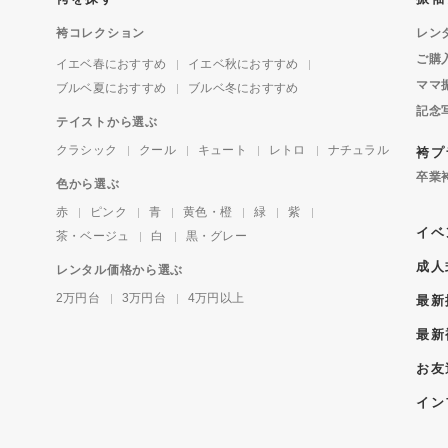
袴コレクション
レン
ご購
イエベ春におすすめ
イエベ秋におすすめ
ママ
ブルベ夏におすすめ
ブルベ冬におすすめ
記念
テイストから選ぶ
クラシック
クール
キュート
レトロ
ナチュラル
袴プ
卒業
色から選ぶ
赤
ピンク
青
黄色・橙
緑
紫
イベ
茶・ベージュ
白
黒・グレー
成人
レンタル価格から選ぶ
2万円台
3万円台
4万円以上
最新
最新
お友
イン