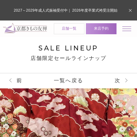
2027～2029年成人式振袖受付中｜ 2026年度卒業式袴受注開始
店舗一覧
来店予約
SALE LINEUP
店舗限定セールラインナップ
前
一覧へ戻る
次