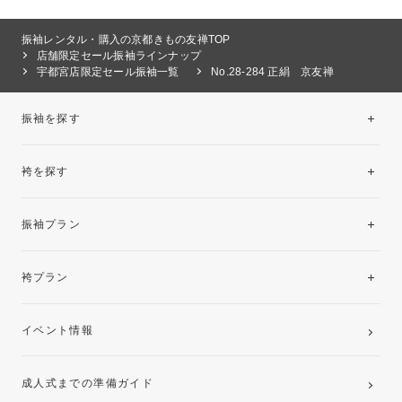
振袖レンタル・購入の京都きもの友禅TOP
店舗限定セール振袖ラインナップ
宇都宮店限定セール振袖一覧
No.28-284 正絹 京友禅
振袖を探す
袴を探す
振袖レンタルコレクション
振袖プラン
美と品格を纏う特選技法振袖
レンタルプラン
袴プラン
ご購入プラン
卒業袴レンタルプラン
イベント情報
ママ振袖・姉振袖プラン(お持ち込み振袖)
成人式までの準備ガイド
記念写真撮影(前撮り)