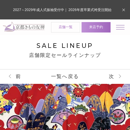
2027～2029年成人式振袖受付中｜ 2026年度卒業式袴受注開始
店舗一覧
来店予約
SALE LINEUP
店舗限定セールラインナップ
前
一覧へ戻る
次