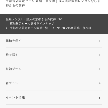
宇都宮店限定セール 正絹 京友禅｜成人式の振袖レンタルなら京
都きもの友禅
振袖レンタル・購入の京都きもの友禅TOP
店舗限定セール振袖ラインナップ
宇都宮店限定セール振袖一覧
No.28-2109 正絹 京友禅
振袖を探す
袴を探す
振袖レンタルコレクション
振袖プラン
美と品格を纏う特選技法振袖
レンタルプラン
袴プラン
ご購入プラン
卒業袴レンタルプラン
イベント情報
ママ振袖・姉振袖プラン(お持ち込み振袖)