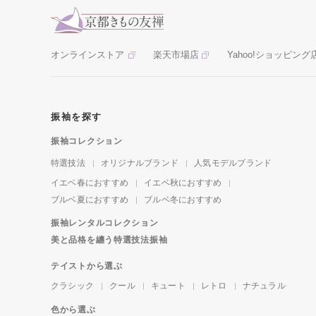
オンラインストア
楽天市場店
Yahoo!ショッピング
振袖を探す
振袖コレクション
特選技法
オリジナルブランド
人気モデルブランド
イエベ春におすすめ
イエベ秋におすすめ
ブルベ夏におすすめ
ブルベ冬におすすめ
振袖レンタルコレクション
美と品格を纏う特選技法振袖
テイストから選ぶ
クラシック
クール
キュート
レトロ
ナチュラル
色から選ぶ