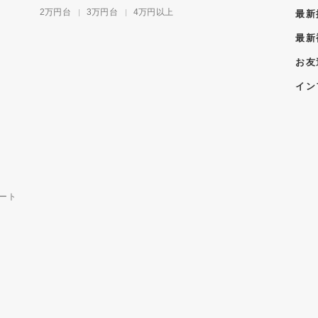
2万円台
3万円台
4万円以上
最新
最新
お友
イン
ート