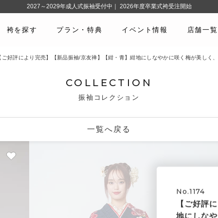
2027～2029年成人式振袖受付中｜ 2026年度卒業式袴受注開始
袴を探す
プラン・特典
イベント情報
店舗一覧
74 【ご好評により完売】【新品振袖/京友禅】【紺・青】紺地にしなやかに咲く梅が美しく
COLLECTION
振袖コレクション
一覧へ戻る
No.1174
【ご好評に
地にしなや