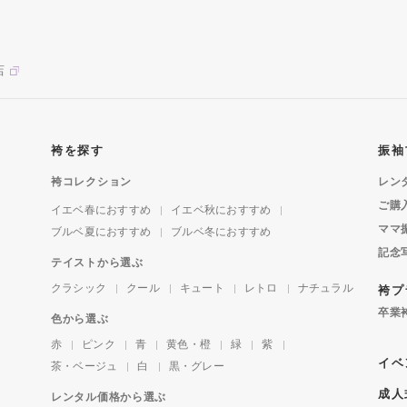
店
袴を探す
振袖
袴コレクション
レン
ご購
イエベ春におすすめ
イエベ秋におすすめ
ママ
ブルベ夏におすすめ
ブルベ冬におすすめ
記念
テイストから選ぶ
クラシック
クール
キュート
レトロ
ナチュラル
袴プ
卒業
色から選ぶ
赤
ピンク
青
黄色・橙
緑
紫
イベ
茶・ベージュ
白
黒・グレー
成人
レンタル価格から選ぶ