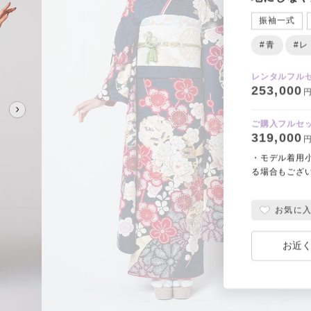
振袖一式
#青
#レ
レンタルフル
253,000
円
ご購入フルセ
319,000
円
・モデル着用
る場合もござ
お気に
お近