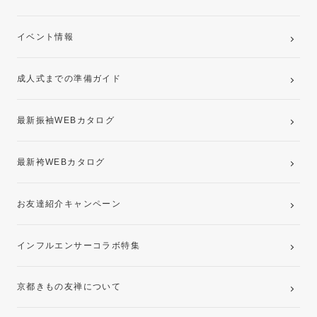
ご購入プラン
卒業袴レンタルプラン
イベント情報
ママ振袖・姉振袖プラン(お持ち込み振袖)
成人式までの準備ガイド
記念写真撮影(前撮り)
最新振袖WEBカタログ
最新袴WEBカタログ
お友達紹介キャンペーン
インフルエンサーコラボ特集
京都きもの友禅について