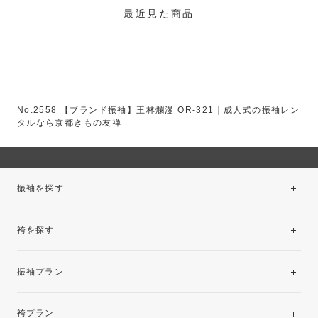
最近見た商品
No.2558 【ブランド振袖】王林爛漫 OR-321｜成人式の振袖レン
タルなら京都きもの友禅
振袖を探す
袴を探す
振袖レンタルコレクション
振袖プラン
美と品格を纏う特選技法振袖
レンタルプラン
袴プラン