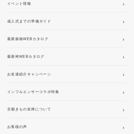
卒業袴レンタルプラン
イベント情報
ママ振袖・姉振袖プラン(お持ち込み振袖)
成人式までの準備ガイド
記念写真撮影(前撮り)
最新振袖WEBカタログ
最新袴WEBカタログ
お友達紹介キャンペーン
インフルエンサーコラボ特集
京都きもの友禅について
お客様の声