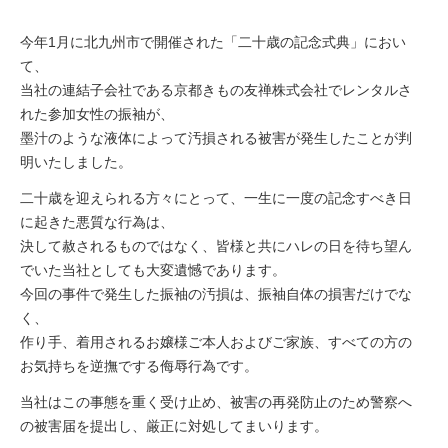
今年1月に北九州市で開催された「二十歳の記念式典」におい
て、
当社の連結子会社である京都きもの友禅株式会社でレンタルさ
れた参加女性の振袖が、
墨汁のような液体によって汚損される被害が発生したことが判
明いたしました。
二十歳を迎えられる方々にとって、一生に一度の記念すべき日
に起きた悪質な行為は、
決して赦されるものではなく、皆様と共にハレの日を待ち望ん
でいた当社としても大変遺憾であります。
今回の事件で発生した振袖の汚損は、振袖自体の損害だけでな
く、
作り手、着用されるお嬢様ご本人およびご家族、すべての方の
お気持ちを逆撫でする侮辱行為です。
当社はこの事態を重く受け止め、被害の再発防止のため警察へ
の被害届を提出し、厳正に対処してまいります。