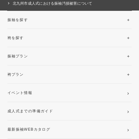
北九州市成人式における振袖汚損被害について
振袖を探す
袴を探す
振袖レンタルコレクション
振袖プラン
美と品格を纏う特選技法振袖
レンタルプラン
袴プラン
ご購入プラン
卒業袴レンタルプラン
イベント情報
ママ振袖・姉振袖プラン(お持ち込み振袖)
成人式までの準備ガイド
記念写真撮影(前撮り)
最新振袖WEBカタログ