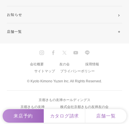
お知らせ
店舗一覧
北海道・東北
関東
会社概要
友の会
採用情報
サイトマップ
プライバシーポリシー
中部・東海
© Kyoto Kimono Yuzen Inc. All Rights Reserved.
近畿
京都きもの友禅ホールディングス
中国・四国
京都きもの友禅
株式会社京都きもの友禅友の会
来店予約
カタログ請求
店舗一覧
九州