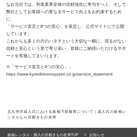
なお当社では、和装業界全体の信頼強化に寄与すべく、そして
弊社としてお客様への更なるサービス向上をお約束するため
に、
「サービス宣言と8つの安心」を策定し、公式サイトにて公開
しています。
これからも多くの方のハタチという大切な一瞬に、揺るがない
信頼と安心という形で寄り添い、皆様にご納得いただけるサポ
ートを実施してまいります。
※「サービス宣言と8つの安心」：
https://www.kyotokimonoyuzen.co.jp/service_statement
北九州市成人式における振袖汚損被害について｜成人式の振袖レ
ンタルなら京都きもの友禅
振袖レンタル・購入の京都きもの友禅TOP
お知らせ