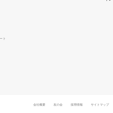
ート
中部・東海
新潟店
金沢店
岡崎店
名古屋
千葉店
船橋店
柏店
会社概要
友の会
採用情報
サイトマップ
近畿
町田店
立川店
八王子店
大阪難波店
京
中国・四国