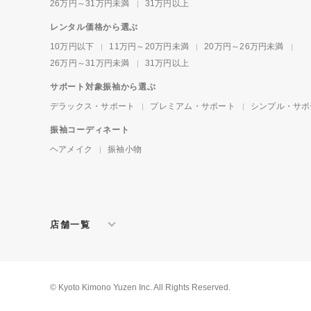
26万円～31万円未満
31万円以上
レンタル価格から選ぶ
10万円以下
11万円～20万円未満
20万円～26万円未満
26万円～31万円未満
31万円以上
サポート対象振袖から選ぶ
デラックス・サポート
プレミアム・サポート
シンプル・サポ
振袖コーディネート
ヘアメイク
振袖小物
店舗一覧
北海道・東北
札幌店
盛岡店
郡山店
関東
水戸店
宇都宮店
大宮店
所沢店
© Kyoto Kimono Yuzen Inc. All Rights Reserved.
松戸店
東京本館
新宿店
池袋店
横浜店
川崎店
厚木店