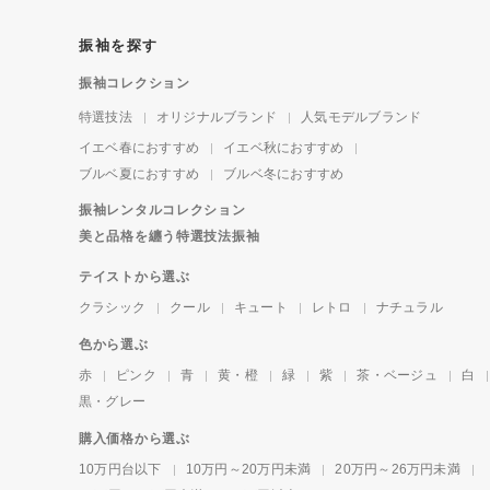
振袖を探す
振袖コレクション
特選技法
オリジナルブランド
人気モデルブランド
イエベ春におすすめ
イエベ秋におすすめ
ブルベ夏におすすめ
ブルベ冬におすすめ
振袖レンタルコレクション
美と品格を纏う特選技法振袖
テイストから選ぶ
クラシック
クール
キュート
レトロ
ナチュラル
色から選ぶ
赤
ピンク
青
黄・橙
緑
紫
茶・ベージュ
白
黒・グレー
購入価格から選ぶ
10万円台以下
10万円～20万円未満
20万円～26万円未満