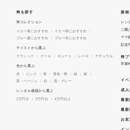
袴を探す
振袖
袴コレクション
レン
ご購
イエベ春におすすめ
イエベ秋におすすめ
ママ
ブルベ夏におすすめ
ブルベ冬におすすめ
記念
テイストから選ぶ
クラシック
クール
キュート
レトロ
ナチュラル
袴プ
卒業
色から選ぶ
赤
ピンク
青
黄色・橙
緑
紫
イベ
茶・ベージュ
白
黒・グレー
成人
レンタル価格から選ぶ
2万円台
3万円台
4万円以上
最新
最新
お友
イン