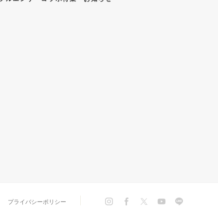
長野店
岐阜店
沼津店
静岡店
浜松店
店
四日市店
プライバシーポリシー
都店
梅田店
姫路店【5/17(日)閉店】