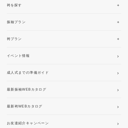
袴を探す
振袖レンタルコレクション
振袖プラン
美と品格を纏う特選技法振袖
レンタルプラン
袴プラン
ご購入プラン
卒業袴レンタルプラン
イベント情報
ママ振袖・姉振袖プラン(お持ち込み振袖)
成人式までの準備ガイド
記念写真撮影(前撮り)
最新振袖WEBカタログ
最新袴WEBカタログ
お友達紹介キャンペーン