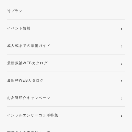
美と品格を纏う特選技法振袖
レンタルプラン
袴プラン
ご購入プラン
卒業袴レンタルプラン
イベント情報
ママ振袖・姉振袖プラン(お持ち込み振袖)
成人式までの準備ガイド
記念写真撮影(前撮り)
最新振袖WEBカタログ
最新袴WEBカタログ
お友達紹介キャンペーン
インフルエンサーコラボ特集