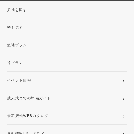
振袖を探す
袴を探す
振袖レンタルコレクション
振袖プラン
美と品格を纏う特選技法振袖
レンタルプラン
袴プラン
ご購入プラン
卒業袴レンタルプラン
イベント情報
ママ振袖・姉振袖プラン(お持ち込み振袖)
成人式までの準備ガイド
記念写真撮影(前撮り)
最新振袖WEBカタログ
最新袴WEBカタログ