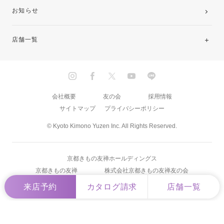
お知らせ
店舗一覧
北海道・東北
関東
会社概要
友の会
採用情報
サイトマップ
プライバシーポリシー
中部・東海
© Kyoto Kimono Yuzen Inc. All Rights Reserved.
近畿
京都きもの友禅ホールディングス
中国・四国
京都きもの友禅
株式会社京都きもの友禅友の会
来店予約
カタログ請求
店舗一覧
九州