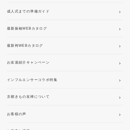
ママ振袖・姉振袖プラン(お持ち込み振袖)
成人式までの準備ガイド
記念写真撮影(前撮り)
最新振袖WEBカタログ
最新袴WEBカタログ
お友達紹介キャンペーン
インフルエンサーコラボ特集
京都きもの友禅について
お客様の声