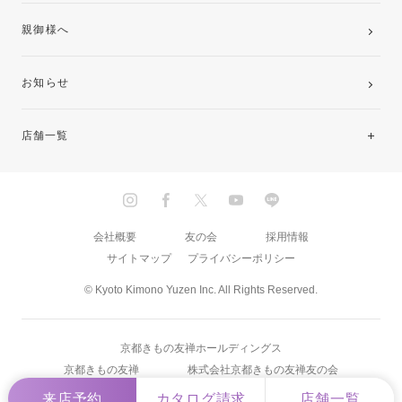
親御様へ
お知らせ
店舗一覧
北海道・東北
関東
会社概要
友の会
採用情報
サイトマップ
プライバシーポリシー
中部・東海
© Kyoto Kimono Yuzen Inc. All Rights Reserved.
近畿
京都きもの友禅ホールディングス
中国・四国
京都きもの友禅
株式会社京都きもの友禅友の会
来店予約
カタログ請求
店舗一覧
九州