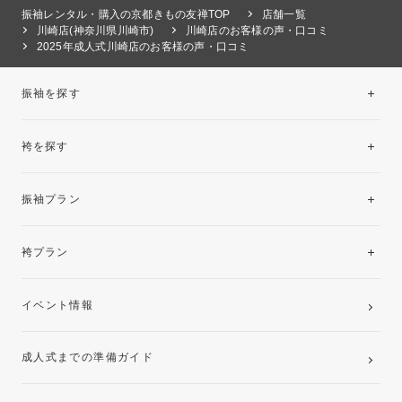
振袖レンタル・購入の京都きもの友禅TOP
店舗一覧
川崎店(神奈川県川崎市)
川崎店のお客様の声・口コミ
2025年成人式川崎店のお客様の声・口コミ
振袖を探す
袴を探す
振袖レンタルコレクション
振袖プラン
美と品格を纏う特選技法振袖
レンタルプラン
袴プラン
ご購入プラン
卒業袴レンタルプラン
イベント情報
ママ振袖・姉振袖プラン(お持ち込み振袖)
成人式までの準備ガイド
記念写真撮影(前撮り)