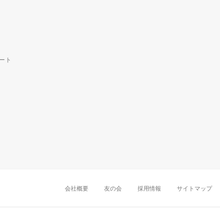
ート
中部・東海
新潟店
金沢店
岡崎店
名古屋
千葉店
船橋店
柏店
会社概要
友の会
採用情報
サイトマップ
近畿
町田店
立川店
八王子店
大阪難波店
京
中国・四国
岡山店
広島店
九州
天神店
久留米