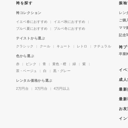
袴を探す
振袖
袴コレクション
レン
ご購
イエベ春におすすめ
イエベ秋におすすめ
ママ
ブルベ夏におすすめ
ブルベ冬におすすめ
記念
テイストから選ぶ
クラシック
クール
キュート
レトロ
ナチュラル
袴プ
卒業
色から選ぶ
赤
ピンク
青
黄色・橙
緑
紫
イベ
茶・ベージュ
白
黒・グレー
成人
レンタル価格から選ぶ
2万円台
3万円台
4万円以上
最新
最新
お友
イン