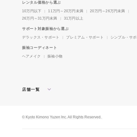
レンタル価格から選ぶ
10万円以下
11万円～20万円未満
20万円～26万円未満
26万円～31万円未満
31万円以上
サポート対象振袖から選ぶ
デラックス・サポート
プレミアム・サポート
シンプル・サポ
振袖コーディネート
ヘアメイク
振袖小物
店舗一覧
北海道・東北
札幌店
盛岡店
郡山店
関東
水戸店
宇都宮店
大宮店
所沢店
© Kyoto Kimono Yuzen Inc. All Rights Reserved.
松戸店
東京本館
新宿店
池袋店
横浜店
川崎店
厚木店