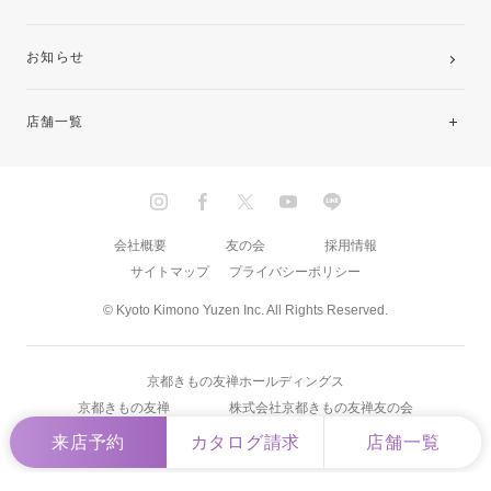
お知らせ
店舗一覧
北海道・東北
関東
会社概要
友の会
採用情報
サイトマップ
プライバシーポリシー
中部・東海
© Kyoto Kimono Yuzen Inc. All Rights Reserved.
近畿
京都きもの友禅ホールディングス
中国・四国
京都きもの友禅
株式会社京都きもの友禅友の会
来店予約
カタログ請求
店舗一覧
九州