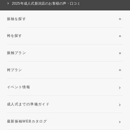
2025年成人式新潟店のお客様の声・口コミ
振袖を探す
袴を探す
振袖レンタルコレクション
振袖プラン
美と品格を纏う特選技法振袖
レンタルプラン
袴プラン
ご購入プラン
卒業袴レンタルプラン
イベント情報
ママ振袖・姉振袖プラン(お持ち込み振袖)
成人式までの準備ガイド
記念写真撮影(前撮り)
最新振袖WEBカタログ