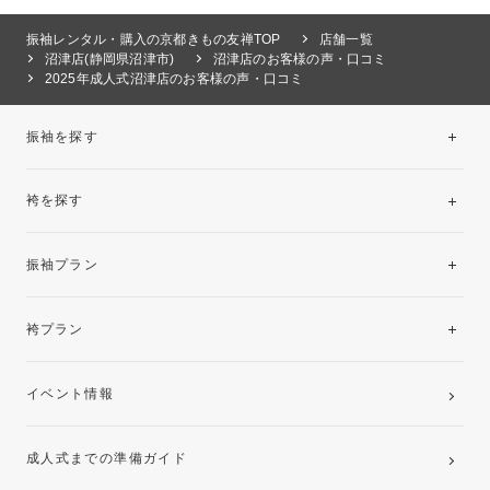
振袖レンタル・購入の京都きもの友禅TOP
店舗一覧
沼津店(静岡県沼津市)
沼津店のお客様の声・口コミ
2025年成人式沼津店のお客様の声・口コミ
振袖を探す
袴を探す
振袖レンタルコレクション
振袖プラン
美と品格を纏う特選技法振袖
レンタルプラン
袴プラン
ご購入プラン
卒業袴レンタルプラン
イベント情報
ママ振袖・姉振袖プラン(お持ち込み振袖)
成人式までの準備ガイド
記念写真撮影(前撮り)