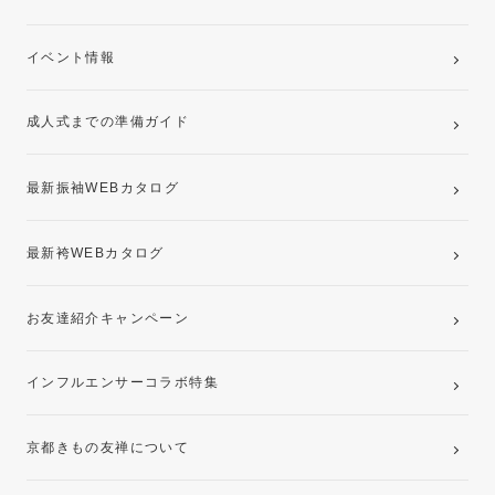
ご購入プラン
卒業袴レンタルプラン
イベント情報
ママ振袖・姉振袖プラン(お持ち込み振袖)
成人式までの準備ガイド
記念写真撮影(前撮り)
最新振袖WEBカタログ
最新袴WEBカタログ
お友達紹介キャンペーン
インフルエンサーコラボ特集
京都きもの友禅について