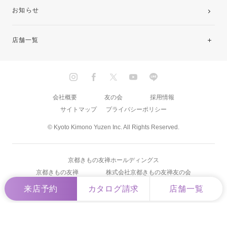
お知らせ
店舗一覧
北海道・東北
関東
会社概要
友の会
採用情報
サイトマップ
プライバシーポリシー
中部・東海
© Kyoto Kimono Yuzen Inc. All Rights Reserved.
近畿
京都きもの友禅ホールディングス
中国・四国
京都きもの友禅
株式会社京都きもの友禅友の会
来店予約
カタログ請求
店舗一覧
九州