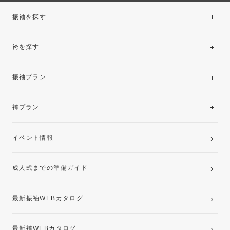
振袖を探す
袴を探す
振袖レンタルコレクション
振袖プラン
美と品格を纏う特選技法振袖
レンタルプラン
袴プラン
ご購入プラン
卒業袴レンタルプラン
イベント情報
ママ振袖・姉振袖プラン(お持ち込み振袖)
成人式までの準備ガイド
記念写真撮影(前撮り)
最新振袖WEBカタログ
最新袴WEBカタログ