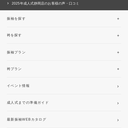
2025年成人式静岡店のお客様の声・口コミ
振袖を探す
袴を探す
振袖レンタルコレクション
振袖プラン
美と品格を纏う特選技法振袖
レンタルプラン
袴プラン
ご購入プラン
卒業袴レンタルプラン
イベント情報
ママ振袖・姉振袖プラン(お持ち込み振袖)
成人式までの準備ガイド
記念写真撮影(前撮り)
最新振袖WEBカタログ