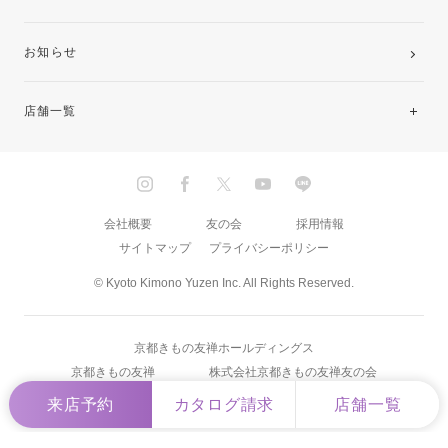
お知らせ
店舗一覧
北海道・東北
関東
会社概要
友の会
採用情報
サイトマップ
プライバシーポリシー
中部・東海
© Kyoto Kimono Yuzen Inc. All Rights Reserved.
近畿
京都きもの友禅ホールディングス
中国・四国
京都きもの友禅
株式会社京都きもの友禅友の会
来店予約
カタログ請求
店舗一覧
九州