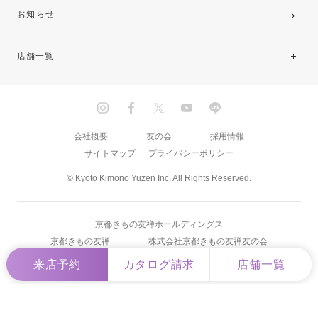
お知らせ
店舗一覧
北海道・東北
関東
会社概要
友の会
採用情報
サイトマップ
プライバシーポリシー
中部・東海
© Kyoto Kimono Yuzen Inc. All Rights Reserved.
近畿
京都きもの友禅ホールディングス
中国・四国
京都きもの友禅
株式会社京都きもの友禅友の会
来店予約
カタログ請求
店舗一覧
九州