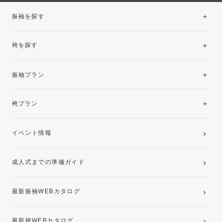
振袖を探す
袴を探す
振袖レンタルコレクション
振袖プラン
美と品格を纏う特選技法振袖
レンタルプラン
袴プラン
ご購入プラン
卒業袴レンタルプラン
イベント情報
ママ振袖・姉振袖プラン(お持ち込み振袖)
成人式までの準備ガイド
記念写真撮影(前撮り)
最新振袖WEBカタログ
最新袴WEBカタログ