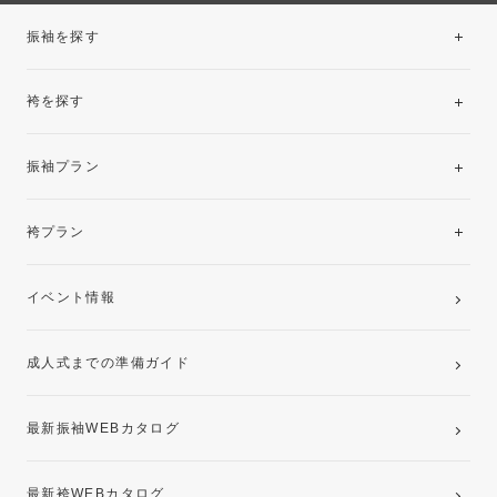
振袖を探す
袴を探す
振袖レンタルコレクション
振袖プラン
美と品格を纏う特選技法振袖
レンタルプラン
袴プラン
ご購入プラン
卒業袴レンタルプラン
イベント情報
ママ振袖・姉振袖プラン(お持ち込み振袖)
成人式までの準備ガイド
記念写真撮影(前撮り)
最新振袖WEBカタログ
最新袴WEBカタログ