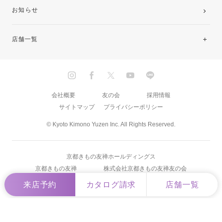
お知らせ
店舗一覧
北海道・東北
関東
会社概要
友の会
採用情報
サイトマップ
プライバシーポリシー
中部・東海
© Kyoto Kimono Yuzen Inc. All Rights Reserved.
近畿
京都きもの友禅ホールディングス
中国・四国
京都きもの友禅
株式会社京都きもの友禅友の会
来店予約
カタログ請求
店舗一覧
九州