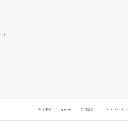
ート
中部・東海
新潟店
金沢店
岡崎店
名古屋
千葉店
船橋店
柏店
会社概要
友の会
採用情報
サイトマップ
近畿
町田店
立川店
八王子店
大阪難波店
京
中国・四国
岡山店
広島店
九州
天神店
久留米