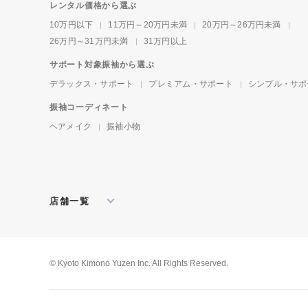
レンタル価格から選ぶ
10万円以下
11万円～20万円未満
20万円～26万円未満
26万円～31万円未満
31万円以上
サポート対象振袖から選ぶ
デラックス・サポート
プレミアム・サポート
シンプル・サポ
振袖コーディネート
ヘアメイク
振袖小物
店舗一覧
北海道・東北
札幌店
盛岡店
郡山店
関東
水戸店
宇都宮店
大宮店
所沢店
© Kyoto Kimono Yuzen Inc. All Rights Reserved.
松戸店
東京本館
新宿店
池袋店
横浜店
川崎店
厚木店