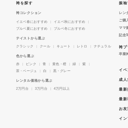
袴を探す
振袖
袴コレクション
レン
ご購
イエベ春におすすめ
イエベ秋におすすめ
ママ
ブルベ夏におすすめ
ブルベ冬におすすめ
記念
テイストから選ぶ
クラシック
クール
キュート
レトロ
ナチュラル
袴プ
卒業
色から選ぶ
赤
ピンク
青
黄色・橙
緑
紫
イベ
茶・ベージュ
白
黒・グレー
成人
レンタル価格から選ぶ
2万円台
3万円台
4万円以上
最新
最新
お友
イン