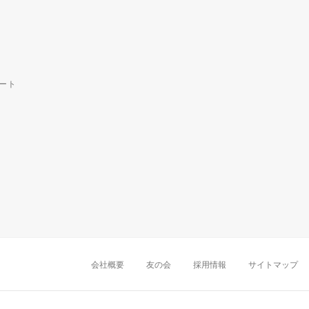
ート
中部・東海
新潟店
金沢店
岡崎店
名古屋
千葉店
船橋店
柏店
会社概要
友の会
採用情報
サイトマップ
近畿
町田店
立川店
八王子店
大阪難波店
京
中国・四国
岡山店
広島店
九州
天神店
久留米