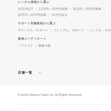
レンタル価格から選ぶ
10万円以下
11万円～20万円未満
20万円～26万円未満
26万円～31万円未満
31万円以上
サポート対象振袖から選ぶ
デラックス・サポート
プレミアム・サポート
シンプル・サポ
振袖コーディネート
ヘアメイク
振袖小物
店舗一覧
北海道・東北
札幌店
盛岡店
郡山店
関東
水戸店
宇都宮店
大宮店
所沢店
© Kyoto Kimono Yuzen Inc. All Rights Reserved.
松戸店
東京本館
新宿店
池袋店
横浜店
川崎店
厚木店