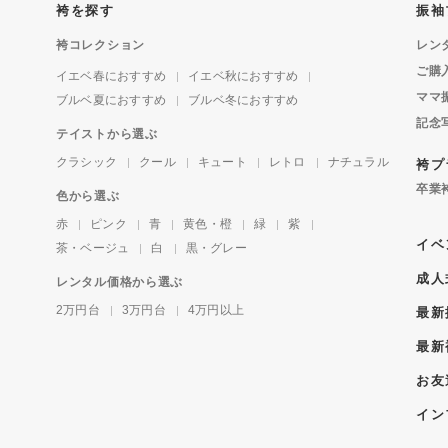
袴を探す
振袖
袴コレクション
レン
ご購
イエベ春におすすめ
イエベ秋におすすめ
ママ
ブルベ夏におすすめ
ブルベ冬におすすめ
記念
テイストから選ぶ
クラシック
クール
キュート
レトロ
ナチュラル
袴プ
卒業
色から選ぶ
赤
ピンク
青
黄色・橙
緑
紫
イベ
茶・ベージュ
白
黒・グレー
成人
レンタル価格から選ぶ
2万円台
3万円台
4万円以上
最新
最新
お友
イン