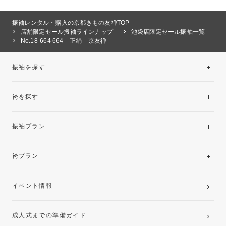
振袖レンタル・購入の京都きもの友禅TOP
店舗限定セール振袖ラインナップ
池袋店限定セール振袖一覧
No.18-664 664 正絹 京友禅
振袖を探す
袴を探す
振袖レンタルコレクション
振袖プラン
美と品格を纏う特選技法振袖
レンタルプラン
袴プラン
ご購入プラン
卒業袴レンタルプラン
イベント情報
ママ振袖・姉振袖プラン(お持ち込み振袖)
成人式までの準備ガイド
記念写真撮影(前撮り)