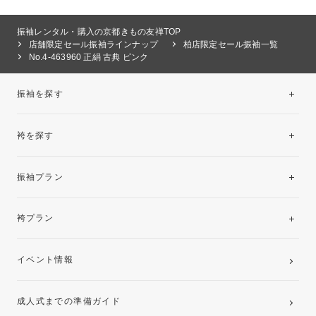
振袖レンタル・購入の京都きもの友禅TOP
店舗限定セール振袖ラインナップ
柏店限定セール振袖一覧
No.4-463960 正絹 古典 ピンク
振袖を探す
袴を探す
振袖レンタルコレクション
振袖プラン
美と品格を纏う特選技法振袖
レンタルプラン
袴プラン
ご購入プラン
卒業袴レンタルプラン
イベント情報
ママ振袖・姉振袖プラン(お持ち込み振袖)
成人式までの準備ガイド
記念写真撮影(前撮り)