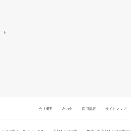
ート
中部・東海
新潟店
金沢店
岡崎店
名古屋
千葉店
船橋店
柏店
会社概要
友の会
採用情報
サイトマップ
近畿
町田店
立川店
八王子店
大阪難波店
京
中国・四国
岡山店
広島店
九州
天神店
久留米