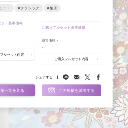
ュート
#クラシック
#柏店
セット基本価格
ご購入フルセット基本価格
0
通常価格
-
-
ルフルセット内容
ご購入フルセット内容
シェアする
店舗一覧を見る
この振袖を試着する