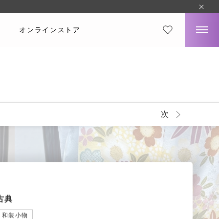
オンラインストア
次
古典
和装小物