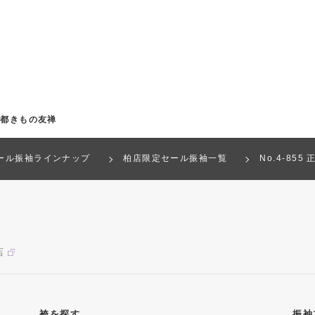
京都きもの友禅
ール振袖ラインナップ
柏店限定セール振袖一覧
No.4-855
店
袴を探す
振袖