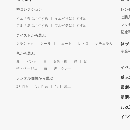
袴コレクション
レン
ご購
イエベ春におすすめ
イエベ秋におすすめ
ママ
ブルベ夏におすすめ
ブルベ冬におすすめ
記念
テイストから選ぶ
クラシック
クール
キュート
レトロ
ナチュラル
袴プ
卒業
色から選ぶ
赤
ピンク
青
黄色・橙
緑
紫
イベ
茶・ベージュ
白
黒・グレー
成人
レンタル価格から選ぶ
2万円台
3万円台
4万円以上
最新
最新
お友
イン