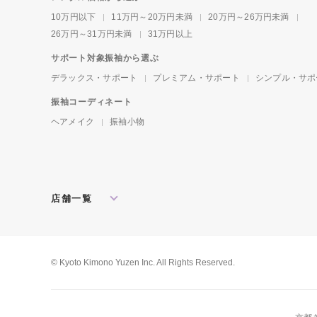
10万円以下
11万円～20万円未満
20万円～26万円未満
26万円～31万円未満
31万円以上
サポート対象振袖から選ぶ
デラックス・サポート
プレミアム・サポート
シンプル・サポ
振袖コーディネート
ヘアメイク
振袖小物
店舗一覧
北海道・東北
札幌店
盛岡店
郡山店
関東
水戸店
宇都宮店
大宮店
所沢店
© Kyoto Kimono Yuzen Inc. All Rights Reserved.
松戸店
東京本館
新宿店
池袋店
横浜店
川崎店
厚木店