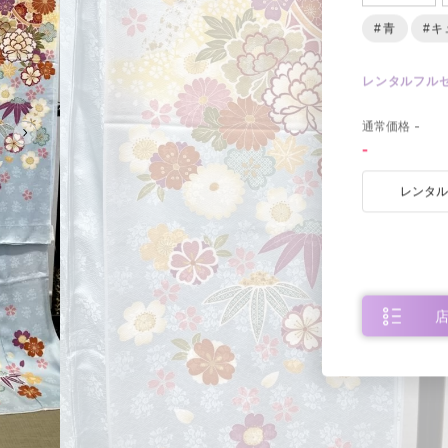
#青
#キ
レンタルフル
0
通常価格
-
-
レンタ