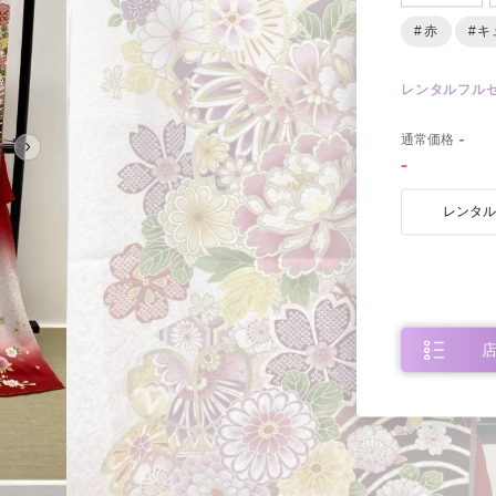
#赤
#キ
レンタルフル
0
通常価格
-
-
レンタ