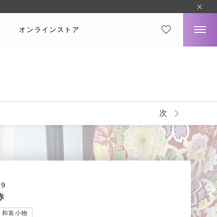
オンラインストア
次
59
赤
和装小物