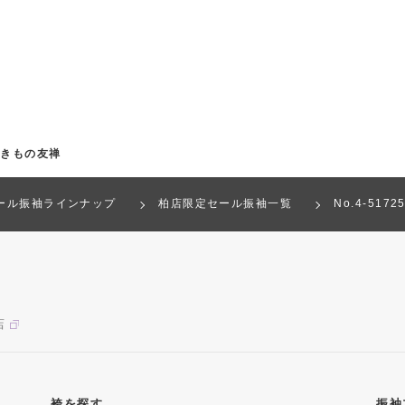
都きもの友禅
ール振袖ラインナップ
柏店限定セール振袖一覧
No.4-517
店
袴を探す
振袖