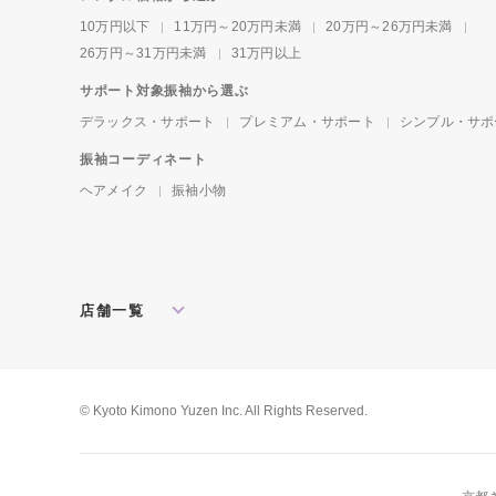
10万円以下
11万円～20万円未満
20万円～26万円未満
26万円～31万円未満
31万円以上
サポート対象振袖から選ぶ
デラックス・サポート
プレミアム・サポート
シンプル・サポ
振袖コーディネート
ヘアメイク
振袖小物
店舗一覧
北海道・東北
札幌店
盛岡店
郡山店
関東
水戸店
宇都宮店
大宮店
所沢店
© Kyoto Kimono Yuzen Inc. All Rights Reserved.
松戸店
東京本館
新宿店
池袋店
横浜店
川崎店
厚木店