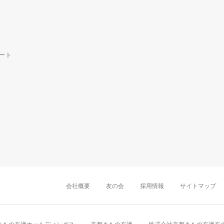
ート
中部・東海
新潟店
金沢店
岡崎店
名古屋
千葉店
船橋店
柏店
会社概要
友の会
採用情報
サイトマップ
近畿
町田店
立川店
八王子店
大阪難波店
京
中国・四国
岡山店
広島店
九州
天神店
久留米