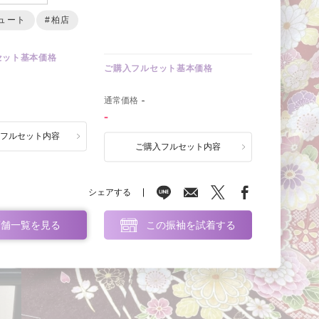
ュート
#柏店
セット基本価格
ご購入フルセット基本価格
0
通常価格
-
-
ルフルセット内容
ご購入フルセット内容
シェアする
店舗一覧を見る
この振袖を試着する