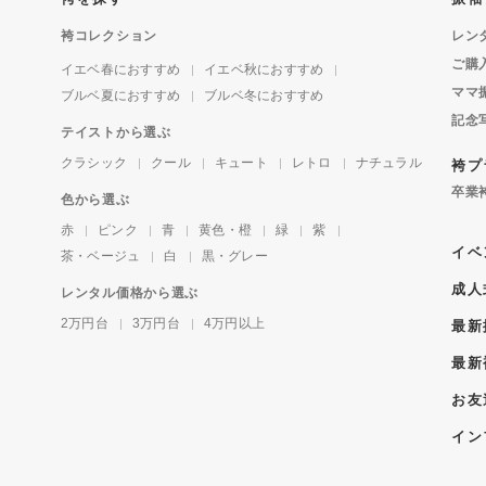
袴コレクション
レン
ご購
イエベ春におすすめ
イエベ秋におすすめ
ママ
ブルベ夏におすすめ
ブルベ冬におすすめ
記念
テイストから選ぶ
クラシック
クール
キュート
レトロ
ナチュラル
袴プ
卒業
色から選ぶ
赤
ピンク
青
黄色・橙
緑
紫
イベ
茶・ベージュ
白
黒・グレー
成人
レンタル価格から選ぶ
2万円台
3万円台
4万円以上
最新
最新
お友
イン