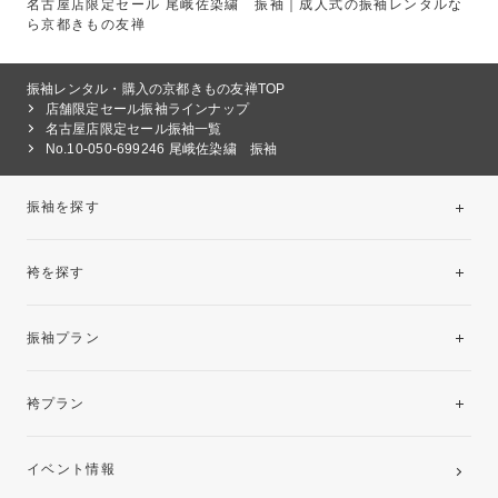
名古屋店限定セール 尾峨佐染繍 振袖｜成人式の振袖レンタルな
ら京都きもの友禅
振袖レンタル・購入の京都きもの友禅TOP
店舗限定セール振袖ラインナップ
名古屋店限定セール振袖一覧
No.10-050-699246 尾峨佐染繍 振袖
振袖を探す
袴を探す
振袖レンタルコレクション
振袖プラン
美と品格を纏う特選技法振袖
レンタルプラン
袴プラン
ご購入プラン
卒業袴レンタルプラン
イベント情報