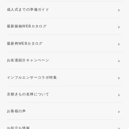
ママ振袖・姉振袖プラン(お持ち込み振袖)
成人式までの準備ガイド
記念写真撮影(前撮り)
最新振袖WEBカタログ
最新袴WEBカタログ
お友達紹介キャンペーン
インフルエンサーコラボ特集
京都きもの友禅について
お客様の声
お役立ち情報