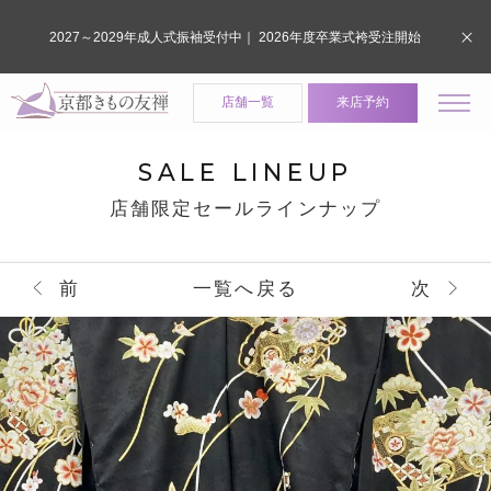
2027～2029年成人式振袖受付中｜ 2026年度卒業式袴受注開始
店舗一覧
来店予約
SALE LINEUP
店舗限定セールラインナップ
前
一覧へ戻る
次