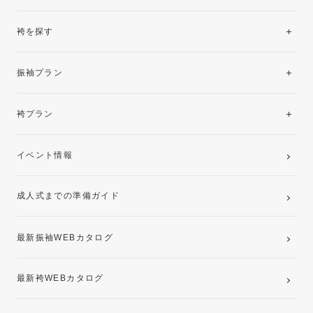
袴を探す
振袖レンタルコレクション
振袖プラン
美と品格を纏う特選技法振袖
レンタルプラン
袴プラン
ご購入プラン
卒業袴レンタルプラン
イベント情報
ママ振袖・姉振袖プラン(お持ち込み振袖)
成人式までの準備ガイド
記念写真撮影(前撮り)
最新振袖WEBカタログ
最新袴WEBカタログ