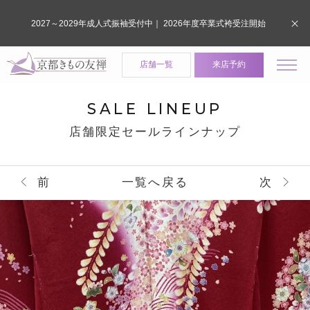
2027～2029年成人式振袖受付中｜ 2026年度卒業式袴受注開始
店舗一覧
来店予約
SALE LINEUP
店舗限定セールラインナップ
前
一覧へ戻る
次