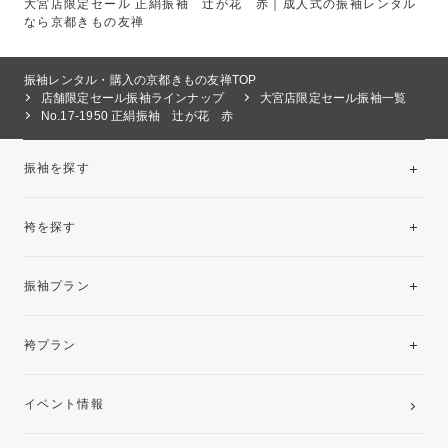
大宮店限定セール 正絹振袖 辻が花 赤｜成人式の振袖レンタル
なら京都きもの友禅
振袖レンタル・購入の京都きもの友禅TOP
店舗限定セール振袖ラインナップ
大宮店限定セール振袖一覧
No.17-1950 正絹振袖 辻が花 赤
振袖を探す
袴を探す
振袖レンタルコレクション
振袖プラン
美と品格を纏う特選技法振袖
レンタルプラン
袴プラン
ご購入プラン
卒業袴レンタルプラン
イベント情報
ママ振袖・姉振袖プラン(お持ち込み振袖)