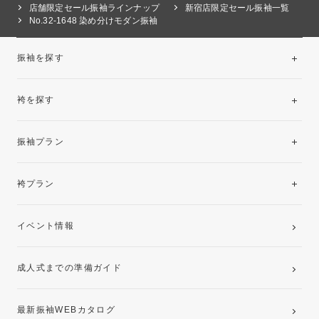
店舗限定セール振袖ラインナップ
新宿店限定セール振袖一覧
No.32-1648 染め分けモダン振袖
振袖を探す
袴を探す
振袖レンタルコレクション
振袖プラン
美と品格を纏う特選技法振袖
レンタルプラン
袴プラン
ご購入プラン
卒業袴レンタルプラン
イベント情報
ママ振袖・姉振袖プラン(お持ち込み振袖)
成人式までの準備ガイド
記念写真撮影(前撮り)
最新振袖WEBカタログ