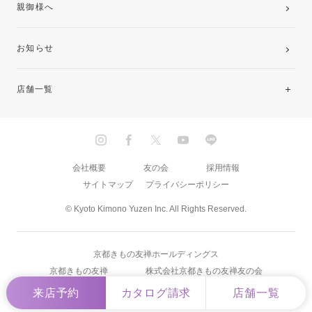
親御様へ
お知らせ
店舗一覧
北海道・東北
関東
会社概要
友の会
採用情報
サイトマップ
プライバシーポリシー
中部・東海
© Kyoto Kimono Yuzen Inc. All Rights Reserved.
近畿
京都きもの友禅ホールディングス
中国・四国
京都きもの友禅
株式会社京都きもの友禅友の会
来店予約
カタログ請求
店舗一覧
九州