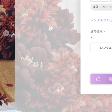
#茶・ベー
レンタルフル
0
通常価格
-
-
レンタ