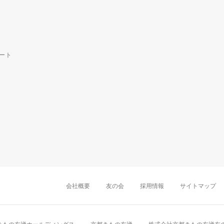
ート
中部・東海
新潟店
金沢店
岡崎店
名古屋
千葉店
船橋店
柏店
会社概要
友の会
採用情報
サイトマップ
近畿
町田店
立川店
八王子店
大阪難波店
京
中国・四国
岡山店
広島店
九州
天神店
久留米