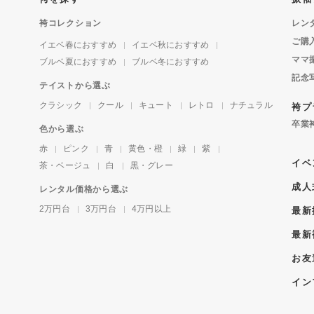
袴コレクション
レン
ご購
イエベ春におすすめ
イエベ秋におすすめ
ママ
ブルベ夏におすすめ
ブルベ冬におすすめ
記念
テイストから選ぶ
クラシック
クール
キュート
レトロ
ナチュラル
袴プ
卒業
色から選ぶ
赤
ピンク
青
黄色・橙
緑
紫
イベ
茶・ベージュ
白
黒・グレー
成人
レンタル価格から選ぶ
2万円台
3万円台
4万円以上
最新
最新
お友
イン