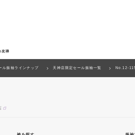
の友禅
ール振袖ラインナップ
天神店限定セール振袖一覧
No.12-1
店
袴を探す
振袖