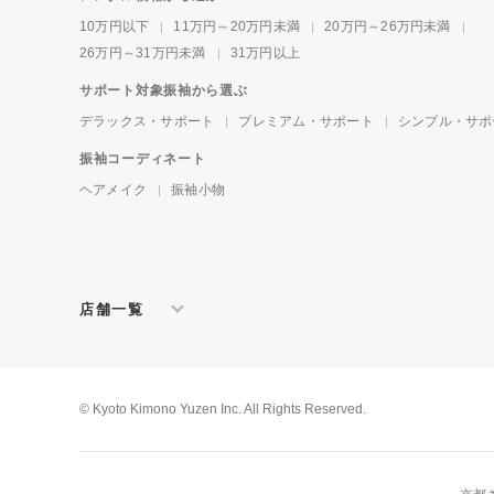
10万円以下
11万円～20万円未満
20万円～26万円未満
26万円～31万円未満
31万円以上
サポート対象振袖から選ぶ
デラックス・サポート
プレミアム・サポート
シンプル・サポ
振袖コーディネート
ヘアメイク
振袖小物
店舗一覧
北海道・東北
札幌店
盛岡店
郡山店
関東
水戸店
宇都宮店
大宮店
所沢店
© Kyoto Kimono Yuzen Inc. All Rights Reserved.
松戸店
東京本館
新宿店
池袋店
横浜店
川崎店
厚木店