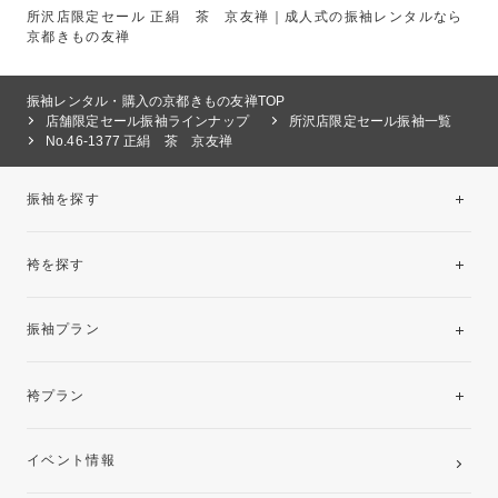
所沢店限定セール 正絹 茶 京友禅｜成人式の振袖レンタルなら
京都きもの友禅
振袖レンタル・購入の京都きもの友禅TOP
店舗限定セール振袖ラインナップ
所沢店限定セール振袖一覧
No.46-1377 正絹 茶 京友禅
振袖を探す
袴を探す
振袖レンタルコレクション
振袖プラン
美と品格を纏う特選技法振袖
レンタルプラン
袴プラン
ご購入プラン
卒業袴レンタルプラン
イベント情報
ママ振袖・姉振袖プラン(お持ち込み振袖)