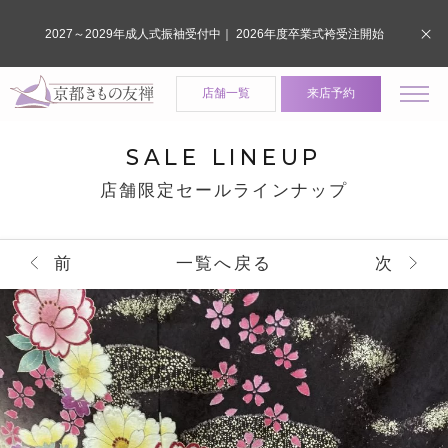
2027～2029年成人式振袖受付中｜ 2026年度卒業式袴受注開始
店舗一覧
来店予約
SALE LINEUP
店舗限定セールラインナップ
前
一覧へ戻る
次