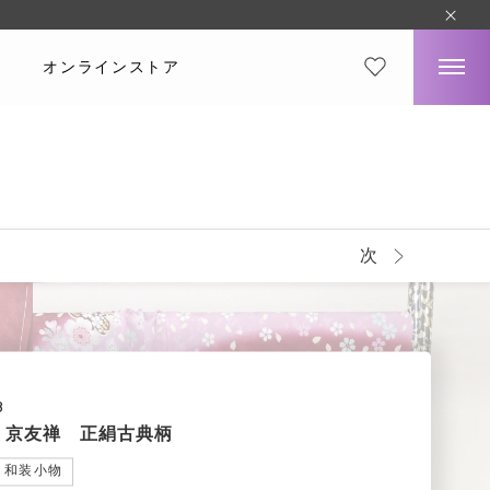
オンラインストア
次
8
 赤 京友禅 正絹古典柄
和装小物