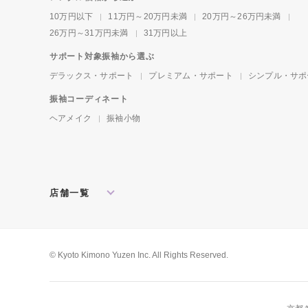
10万円以下
11万円～20万円未満
20万円～26万円未満
26万円～31万円未満
31万円以上
サポート対象振袖から選ぶ
デラックス・サポート
プレミアム・サポート
シンプル・サポ
振袖コーディネート
ヘアメイク
振袖小物
店舗一覧
北海道・東北
札幌店
盛岡店
郡山店
関東
水戸店
宇都宮店
大宮店
所沢店
© Kyoto Kimono Yuzen Inc. All Rights Reserved.
松戸店
東京本館
新宿店
池袋店
横浜店
川崎店
厚木店