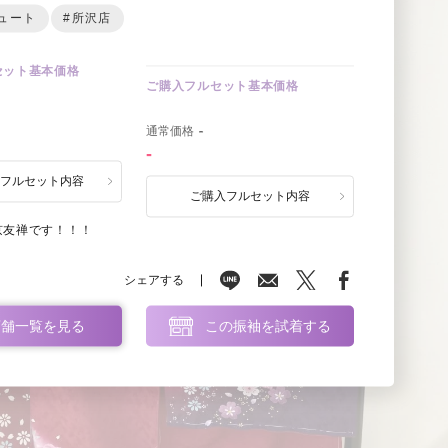
ュート
#所沢店
セット基本価格
ご購入フルセット基本価格
0
通常価格
-
-
ルフルセット内容
ご購入フルセット内容
京友禅です！！！
シェアする
店舗一覧を見る
この振袖を試着する