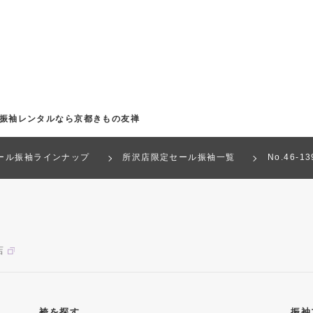
の振袖レンタルなら京都きもの友禅
ール振袖ラインナップ
所沢店限定セール振袖一覧
No.46-
店
袴を探す
振袖