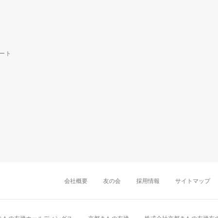
ート
中部・東海
新潟店
金沢店
岡崎店
名古屋
千葉店
船橋店
柏店
会社概要
友の会
採用情報
サイトマップ
近畿
町田店
立川店
八王子店
大阪難波店
京
中国・四国
岡山店
広島店
九州
天神店
久留米