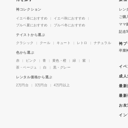
袴コレクション
レン
ご購
イエベ春におすすめ
イエベ秋におすすめ
ママ
ブルベ夏におすすめ
ブルベ冬におすすめ
記念
テイストから選ぶ
クラシック
クール
キュート
レトロ
ナチュラル
袴プ
卒業
色から選ぶ
赤
ピンク
青
黄色・橙
緑
紫
イベ
茶・ベージュ
白
黒・グレー
成人
レンタル価格から選ぶ
2万円台
3万円台
4万円以上
最新
最新
お友
イン