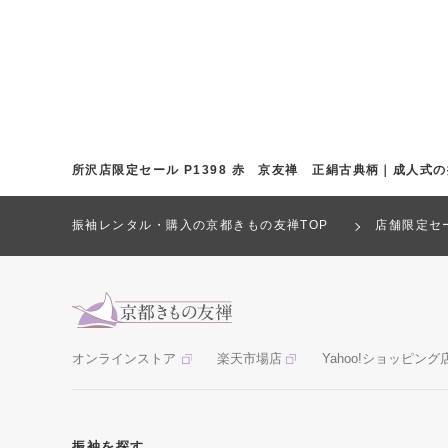
所沢店限定セール P1398 赤 京友禅 正絹古典柄｜成人式
振袖レンタル・購入の京都きもの友禅TOP
店舗限定セ
オンラインストア
楽天市場店
Yahoo!ショッピング
振袖を探す