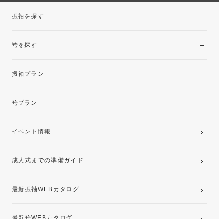
振袖を探す
袴を探す
振袖レンタルコレクション
振袖プラン
美と品格を纏う特選技法振袖
レンタルプラン
袴プラン
ご購入プラン
卒業袴レンタルプラン
イベント情報
ママ振袖・姉振袖プラン(お持ち込み振袖)
成人式までの準備ガイド
記念写真撮影(前撮り)
最新振袖WEBカタログ
最新袴WEBカタログ