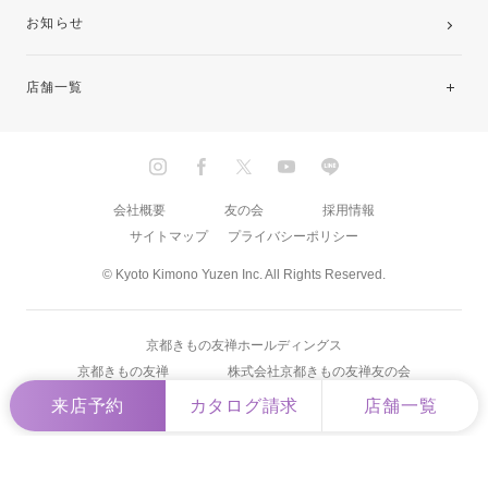
お知らせ
店舗一覧
北海道・東北
関東
会社概要
友の会
採用情報
サイトマップ
プライバシーポリシー
中部・東海
© Kyoto Kimono Yuzen Inc. All Rights Reserved.
近畿
京都きもの友禅ホールディングス
中国・四国
京都きもの友禅
株式会社京都きもの友禅友の会
来店予約
カタログ請求
店舗一覧
九州