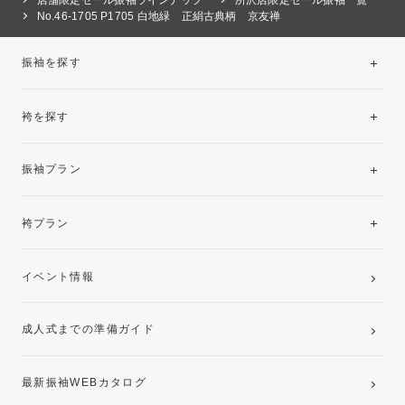
No.46-1705 P1705 白地緑 正絹古典柄 京友禅
振袖を探す
袴を探す
振袖レンタルコレクション
振袖プラン
美と品格を纏う特選技法振袖
レンタルプラン
袴プラン
ご購入プラン
卒業袴レンタルプラン
イベント情報
ママ振袖・姉振袖プラン(お持ち込み振袖)
成人式までの準備ガイド
記念写真撮影(前撮り)
最新振袖WEBカタログ