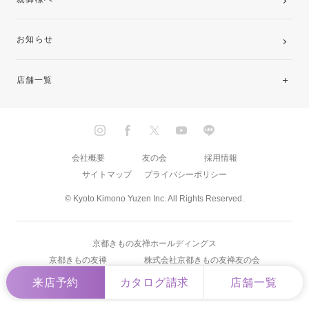
お知らせ
店舗一覧
北海道・東北
関東
会社概要
友の会
採用情報
サイトマップ
プライバシーポリシー
中部・東海
© Kyoto Kimono Yuzen Inc. All Rights Reserved.
近畿
京都きもの友禅ホールディングス
中国・四国
京都きもの友禅
株式会社京都きもの友禅友の会
来店予約
カタログ請求
店舗一覧
九州