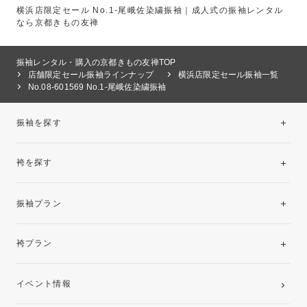
横浜店限定セール No.1‐尾峨佐染繍振袖｜成人式の振袖レンタル
なら京都きもの友禅
振袖レンタル・購入の京都きもの友禅TOP
店舗限定セール振袖ラインナップ
横浜店限定セール振袖一覧
No.08-601569 No.1‐尾峨佐染繍振袖
振袖を探す
袴を探す
振袖レンタルコレクション
振袖プラン
美と品格を纏う特選技法振袖
レンタルプラン
袴プラン
ご購入プラン
卒業袴レンタルプラン
イベント情報
ママ振袖・姉振袖プラン(お持ち込み振袖)