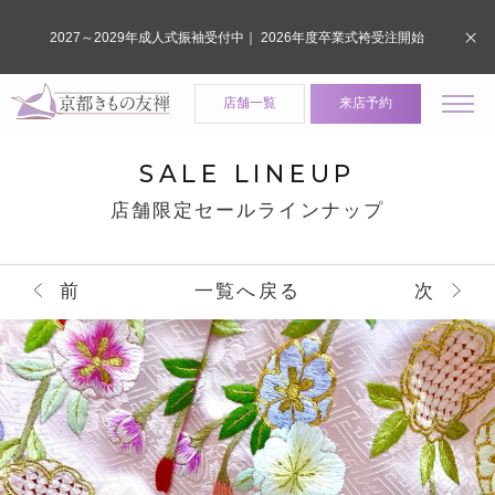
2027～2029年成人式振袖受付中｜ 2026年度卒業式袴受注開始
店舗一覧
来店予約
SALE LINEUP
店舗限定セールラインナップ
前
一覧へ戻る
次