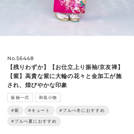
No.56448
【残りわずか】【お仕立上り振袖/京友禅】
【紫】高貴な紫に大輪の花々と金加工が施
され、煌びやかな印象
振袖一式
和装小物
#紫
#キュート
#ブルべ冬におすすめ
#ブルべ夏におすすめ