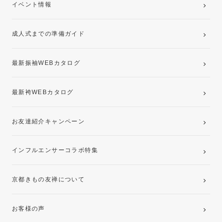
卒業袴レンタルプラン
イベント情報
ママ振袖・姉振袖プラン(お持ち込み振袖)
成人式までの準備ガイド
記念写真撮影(前撮り)
最新振袖WEBカタログ
最新袴WEBカタログ
お友達紹介キャンペーン
インフルエンサーコラボ特集
京都きもの友禅について
お客様の声