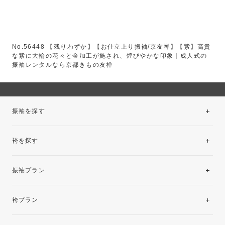
No.56448 【残りわずか】【お仕立上り振袖/京友禅】【紫】高貴
な紫に大輪の花々と金加工が施され、煌びやかな印象｜成人式の
振袖レンタルなら京都きもの友禅
振袖を探す
袴を探す
振袖レンタルコレクション
振袖プラン
美と品格を纏う特選技法振袖
レンタルプラン
袴プラン
ご購入プラン