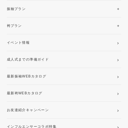
振袖レンタルコレクション
振袖プラン
美と品格を纏う特選技法振袖
レンタルプラン
袴プラン
ご購入プラン
卒業袴レンタルプラン
イベント情報
ママ振袖・姉振袖プラン(お持ち込み振袖)
成人式までの準備ガイド
記念写真撮影(前撮り)
最新振袖WEBカタログ
最新袴WEBカタログ
お友達紹介キャンペーン
インフルエンサーコラボ特集