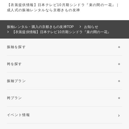
【衣装提供情報】日本テレビ10月期シンドラ『束の間の一花』｜
成人式の振袖レンタルなら京都きもの友禅
振袖レンタル・購入の京都きもの友禅TOP
お知らせ
【衣装提供情報】日本テレビ10月期シンドラ『束の間の一花』
振袖を探す
袴を探す
振袖レンタルコレクション
振袖プラン
美と品格を纏う特選技法振袖
レンタルプラン
袴プラン
ご購入プラン
卒業袴レンタルプラン
イベント情報
ママ振袖・姉振袖プラン(お持ち込み振袖)