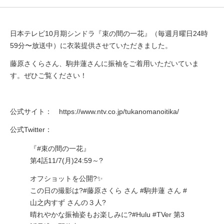
日本テレビ10月期シンドラ『束の間の一花』（毎週月曜日24時
59分〜放送中）に衣装提供させていただきました。
藤原さくらさん、駒井蓮さんに振袖をご着用いただいていま
す。ぜひご覧ください！
公式サイト：
https://www.ntv.co.jp/tukanomanoitika/
公式Twitter：
『
#束の間の一花
』
第4話11/7(月)24:59～?
オフショットを公開?✨
この日の撮影は?
#藤原さくら
さん
#駒井蓮
さん
#
山之内すず
さんの３人?
晴れやかな振袖姿もお楽しみに?
#Hulu
#TVer
第3