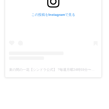
この投稿をInstagramで見る
束の間の一花【シンドラ公式】 ?毎週月曜24時59分〜放送中！(@shindora_ntv)がシェアした投稿