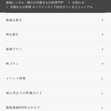
振袖レンタル・購入の京都きもの友禅TOP
お知らせ
京都きもの友禅 オンラインストア自社サイトをリニューアル
振袖を探す
袴を探す
振袖レンタルコレクション
振袖プラン
美と品格を纏う特選技法振袖
レンタルプラン
袴プラン
ご購入プラン
卒業袴レンタルプラン
イベント情報
ママ振袖・姉振袖プラン(お持ち込み振袖)
成人式までの準備ガイド
記念写真撮影(前撮り)
最新振袖WEBカタログ