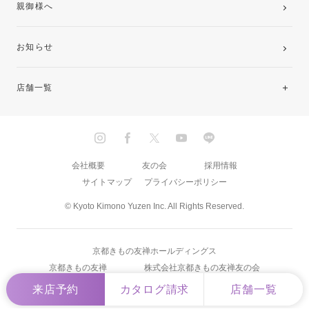
親御様へ
お知らせ
店舗一覧
北海道・東北
関東
会社概要
友の会
採用情報
サイトマップ
プライバシーポリシー
中部・東海
© Kyoto Kimono Yuzen Inc. All Rights Reserved.
近畿
京都きもの友禅ホールディングス
中国・四国
京都きもの友禅
株式会社京都きもの友禅友の会
来店予約
カタログ請求
店舗一覧
九州