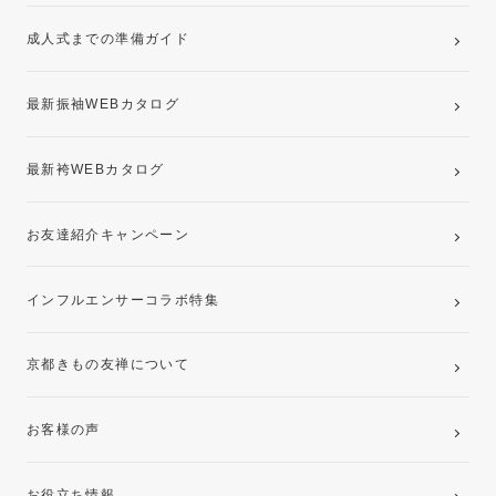
ママ振袖・姉振袖プラン(お持ち込み振袖)
成人式までの準備ガイド
記念写真撮影(前撮り)
最新振袖WEBカタログ
最新袴WEBカタログ
お友達紹介キャンペーン
インフルエンサーコラボ特集
京都きもの友禅について
お客様の声
お役立ち情報