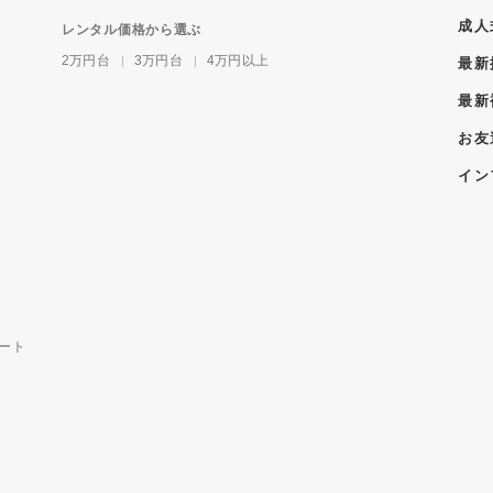
成人
レンタル価格から選ぶ
2万円台
3万円台
4万円以上
最新
最新
お友
イン
ート