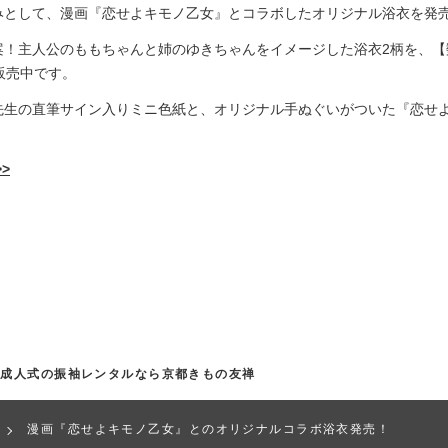
みとして、漫画『恋せよキモノ乙女』とコラボしたオリジナル浴衣を発
案！主人公のももちゃんと姉のゆきちゃんをイメージした浴衣2柄を、【
で販売中です。
先生の直筆サイン入りミニ色紙と、オリジナル手ぬぐいがついた『恋せ
>
｜成人式の振袖レンタルなら京都きもの友禅
漫画『恋せよキモノ乙女』とのオリジナルコラボ浴衣発売！