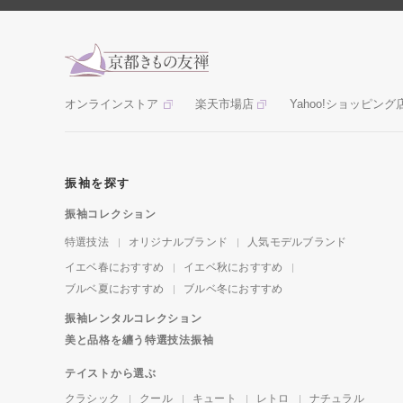
オンラインストア
楽天市場店
Yahoo!ショッピング
振袖を探す
振袖コレクション
特選技法
オリジナルブランド
人気モデルブランド
イエベ春におすすめ
イエベ秋におすすめ
ブルベ夏におすすめ
ブルベ冬におすすめ
振袖レンタルコレクション
美と品格を纏う特選技法振袖
テイストから選ぶ
クラシック
クール
キュート
レトロ
ナチュラル