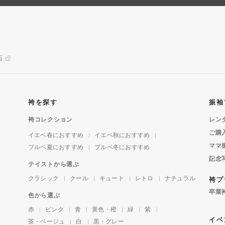
店
袴を探す
振袖
袴コレクション
レン
ご購
イエベ春におすすめ
イエベ秋におすすめ
ママ
ブルベ夏におすすめ
ブルベ冬におすすめ
記念
テイストから選ぶ
クラシック
クール
キュート
レトロ
ナチュラル
袴プ
卒業
色から選ぶ
赤
ピンク
青
黄色・橙
緑
紫
イベ
茶・ベージュ
白
黒・グレー