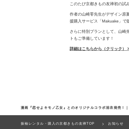
このたび京都きもの友禅初の試
作者の山崎零先生がデザイン原
援購入サービス「Makuake」
さらに特別プランとして、山崎
トもご準備しています！
詳細はこちらから（クリック） >
漫画『恋せよキモノ乙女』とのオリジナルコラボ浴衣発売！
振袖レンタル・購入の京都きもの友禅TOP
お知らせ