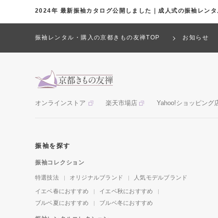
2024年 最新振袖カタログ公開しました｜成人式の振袖レン
振袖レンタル・購入の京都きもの友禅TOP
お知らせ
オンラインストア
楽天市場店
Yahoo!ショッピング
振袖を探す
振袖コレクション
特選技法
オリジナルブランド
人気モデルブランド
イエベ春におすすめ
イエベ秋におすすめ
ブルベ夏におすすめ
ブルベ冬におすすめ