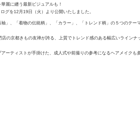
を華麗に纏う最新ビジュアルも！
カタログを12月19日（火）より公開いたしました。
振袖」、「着物の伝統柄」、「カラー」、「トレンド柄」の５つのテー
門店の京都きもの友禅が誇る、上質でトレンド感のある幅広いラインナ
。
プアーティストが手掛けた、成人式や前撮りの参考になるヘアメイクも