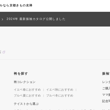
タルなら京都きもの友禅
2024年 最新振袖カタログ公開しました
店
袴を探す
振袖
袴コレクション
レン
ご購
イエベ春におすすめ
イエベ秋におすすめ
ママ
ブルベ夏におすすめ
ブルベ冬におすすめ
記念
テイストから選ぶ