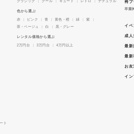
クラシック
クール
キュート
レトロ
ナチュラル
袴プ
卒業
色から選ぶ
赤
ピンク
青
黄色・橙
緑
紫
イベ
茶・ベージュ
白
黒・グレー
成人
レンタル価格から選ぶ
2万円台
3万円台
4万円以上
最新
最新
お友
イン
ート