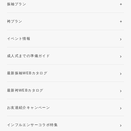
振袖レンタルコレクション
振袖プラン
美と品格を纏う特選技法振袖
レンタルプラン
袴プラン
ご購入プラン
卒業袴レンタルプラン
イベント情報
ママ振袖・姉振袖プラン(お持ち込み振袖)
成人式までの準備ガイド
記念写真撮影(前撮り)
最新振袖WEBカタログ
最新袴WEBカタログ
お友達紹介キャンペーン
インフルエンサーコラボ特集