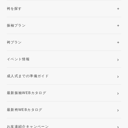
袴を探す
振袖レンタルコレクション
振袖プラン
美と品格を纏う特選技法振袖
レンタルプラン
袴プラン
ご購入プラン
卒業袴レンタルプラン
イベント情報
ママ振袖・姉振袖プラン(お持ち込み振袖)
成人式までの準備ガイド
記念写真撮影(前撮り)
最新振袖WEBカタログ
最新袴WEBカタログ
お友達紹介キャンペーン